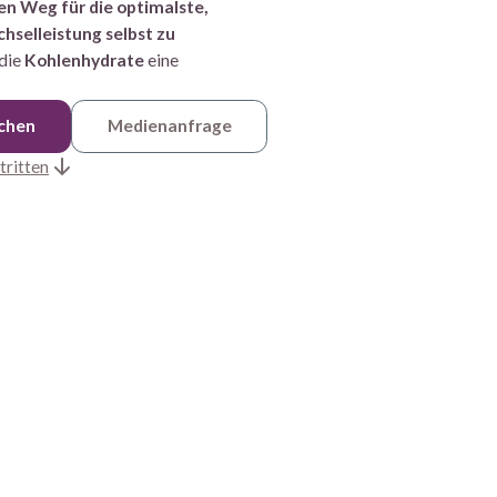
n Weg für die opti­mal­ste,
hsel­­leis­tung selbst zu
 die
Kohlenhydrate
eine
uchen
Medienanfrage
tritten