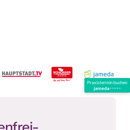
Praxistermin buchen
jameda
⭐
⭐
⭐
⭐
⭐
nfrei-