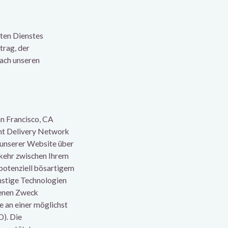
ten Dienstes
trag, der
ach unseren
an Francisco, CA
ent Delivery Network
unserer Website über
rkehr zwischen Ihrem
 potenziell bösartigem
nstige Technologien
benen Zweck
e an einer möglichst
O). Die