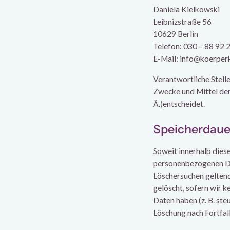
Daniela Kielkowski
Leibnizstraße 56
10629 Berlin
Telefon: 030 – 88 92 
E-Mail: info@koerpe
Verantwortliche Stelle 
Zwecke und Mittel de
Ä.)entscheidet.
Speicherdaue
Soweit innerhalb dies
personenbezogenen Dat
Löschersuchen geltend
gelöscht, sofern wir k
Daten haben (z. B. ste
Löschung nach Fortfall