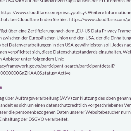
die USA wird auf die Standardvertragsklauseln der EU-Kommission 
er: https://www.cloudflare.com/privacypolicy/. Weitere Informati
hutz bei Cloudflare finden Sie hier: https://www.cloudflare.com/pr
̈gt über eine Zertifizierung nach dem „EU-US Data Privacy Fram
 zwischen der Europäischen Union und den USA, der die Einhaltun
 bei Datenverarbeitungen in den USA gewährleisten soll. Jedes n
hmen verpflichtet sich, diese Datenschutzstandards einzuhalten. We
om Anbieter unter folgendem Link:
acyframework.gov/s/participant-search/participantdetail?
zt0000000GnZKAA0&status=Active
ng
ag über Auftragsverarbeitung (AVV) zur Nutzung des oben genann
handelt es sich um einen datenschutzrechtlich vorgeschriebenen Ver
ieser die personenbezogenen Daten unserer Websitebesucher nur n
Einhaltung der DSGVO verarbeitet.