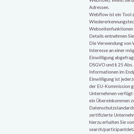
Webflow). Wenn Sie un
Adressen.
Webflow ist ein Tool
Wiedererkennungstechno
Webseitenfunktionen u
Details entnehmen Sie
Die Verwendung von We
Interesse an einer mö
Einwilligung abgefragt
DSGVO und § 25 Abs. 1
Informationen im Endg
Einwilligung ist jeder
der EU-Kommission gest
Unternehmen verfügt 
ein Übereinkommen zw
Datenschutzstandards
zertifizierte Unterne
hierzu erhalten Sie v
search/participantd