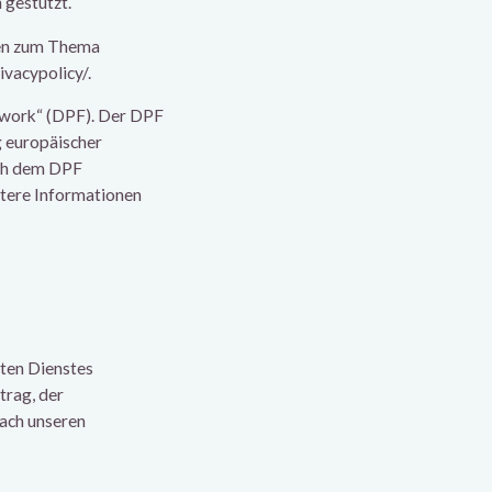
gestützt.
onen zum Thema
ivacypolicy/.
ework“ (DPF). Der DPF
g europäischer
ach dem DPF
itere Informationen
ten Dienstes
trag, der
ach unseren