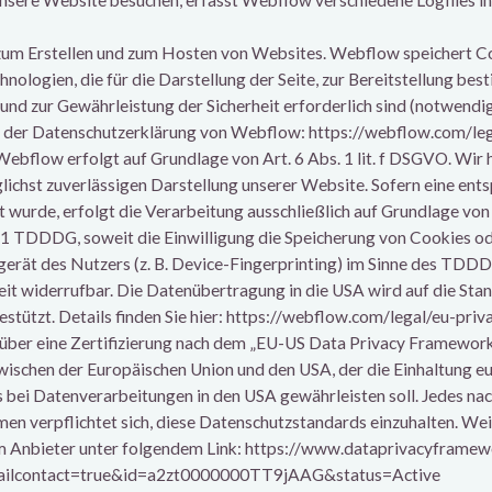
sere Website besuchen, erfasst Webflow verschiedene Logfiles ink
 zum Erstellen und zum Hosten von Websites. Webflow speichert C
logien, die für die Darstellung der Seite, zur Bereitstellung be
nd zur Gewährleistung der Sicherheit erforderlich sind (notwendi
 der Datenschutzerklärung von Webflow: https://webflow.com/lega
bflow erfolgt auf Grundlage von Art. 6 Abs. 1 lit. f DSGVO. Wir 
glichst zuverlässigen Darstellung unserer Website. Sofern eine en
 wurde, erfolgt die Verarbeitung ausschließlich auf Grundlage von Ar
 TDDDG, soweit die Einwilligung die Speicherung von Cookies od
erät des Nutzers (z. B. Device-Fingerprinting) im Sinne des TDD
zeit widerrufbar. Die Datenübertragung in die USA wird auf die St
ützt. Details finden Sie hier: https://webflow.com/legal/eu-priv
über eine Zertifizierung nach dem „EU-US Data Privacy Framework
ischen der Europäischen Union und den USA, der die Einhaltung e
 bei Datenverarbeitungen in den USA gewährleisten soll. Jedes n
hmen verpflichtet sich, diese Datenschutzstandards einzuhalten. We
om Anbieter unter folgendem Link: https://www.dataprivacyframew
etailcontact=true&id=a2zt0000000TT9jAAG&status=Active