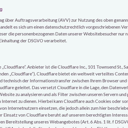
ng
ag über Auftragsverarbeitung (AVV) zur Nutzung des oben genann
handelt es sich um einen datenschutzrechtlich vorgeschriebenen Ver
ieser die personenbezogenen Daten unserer Websitebesucher nur n
Einhaltung der DSGVO verarbeitet.
 „Cloudflare“. Anbieter ist die Cloudflare Inc., 101 Townsend St., S
den „Cloudflare”). Cloudflare bietet ein weltweit verteiltes Cont
d technisch der Informationstransfer zwischen Ihrem Browser und 
dflare geleitet. Das versetzt Cloudflare in die Lage, den Datenve
ebsite zu analysieren und als Filter zwischen unseren Servern und
Internet zu dienen. Hierbei kann Cloudflare auch Cookies oder so
on Internetnutzern einsetzen, die jedoch allein zum hier beschrie
 Einsatz von Cloudflare beruht auf unserem berechtigten Interess
ren Bereitstellung unseres Webangebotes (Art. 6 Abs. 1 lit. f DSGV