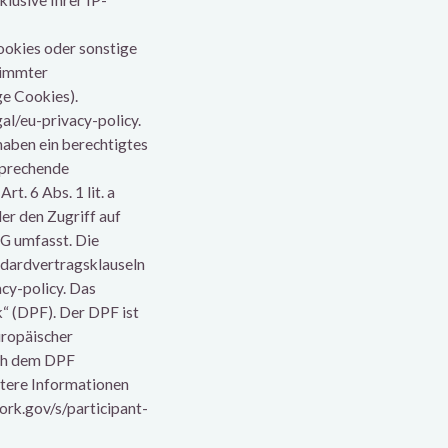
lusive Ihrer IP-
ookies oder sonstige
stimmter
ge Cookies).
l/eu-privacy-policy.
haben ein berechtigtes
tsprechende
t. 6 Abs. 1 lit. a
er den Zugriff auf
DG umfasst. Die
andardvertragsklauseln
acy-policy. Das
“ (DPF). Der DPF ist
uropäischer
ach dem DPF
itere Informationen
ork.gov/s/participant-