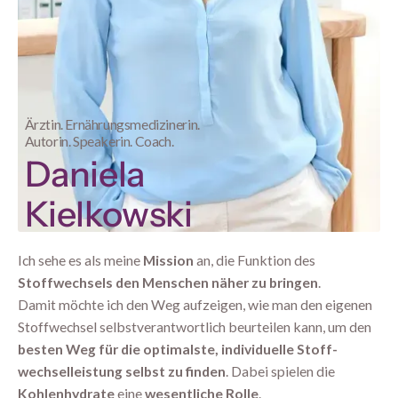
Ärztin. Ernährungsmedizinerin.
Autorin. Speakerin. Coach.
Daniela
Kielkowski
Ich sehe es als meine
Mission
an, die Funktion des
Stoffwechsels den Menschen näher zu bringen
.
Damit möchte ich den Weg aufzeigen, wie man den eigenen
Stoffwechsel selbst­verantwortlich beur­tei­len kann, um den
besten Weg für die opti­mal­ste, individuelle Stoff­
wechsel­­leis­tung selbst zu finden
. Dabei spielen die
Kohlenhydrate
eine
wesentliche Rolle
.